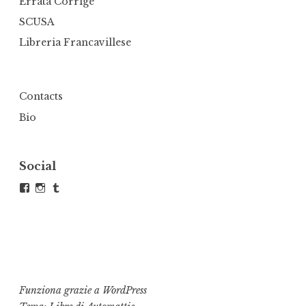
Errata Corrige
SCUSA
Libreria Francavillese
Contacts
Bio
Social
Visualizza
Visualizza
Tumblr
il
il
profilo
profilo
di
di
andrea.defranco.5
atelierdefra
su
su
Facebook
Instagram
Funziona grazie a WordPress