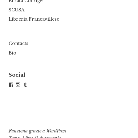
Errata Corrige
SCUSA
Libreria Francavillese
Contacts
Bio
Social
Visualizza
Visualizza
Tumblr
il
il
profilo
profilo
di
di
andrea.defranco.5
atelierdefra
su
su
Facebook
Instagram
Funziona grazie a WordPress