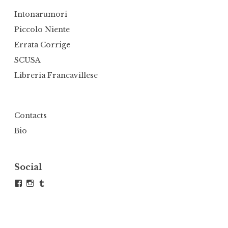
Intonarumori
Piccolo Niente
Errata Corrige
SCUSA
Libreria Francavillese
Contacts
Bio
Social
Visualizza
Visualizza
Tumblr
il
il
profilo
profilo
di
di
andrea.defranco.5
atelierdefra
su
su