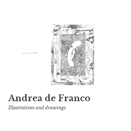
Vai
al
contenuto
Andrea de Franco
Illustrations and drawings