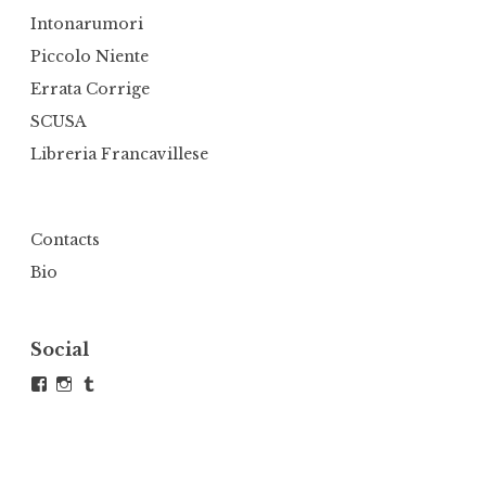
Intonarumori
Piccolo Niente
Errata Corrige
SCUSA
Libreria Francavillese
Contacts
Bio
Social
Visualizza
Visualizza
Tumblr
il
il
profilo
profilo
di
di
andrea.defranco.5
atelierdefra
su
su