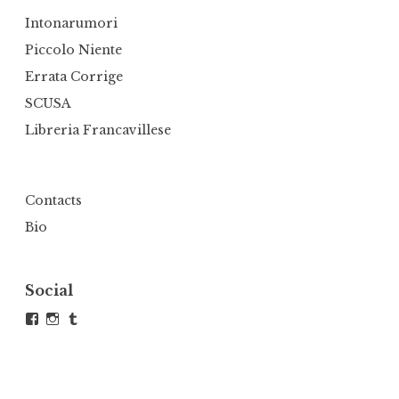
Intonarumori
Piccolo Niente
Errata Corrige
SCUSA
Libreria Francavillese
Contacts
Bio
Social
Visualizza
Visualizza
Tumblr
il
il
profilo
profilo
di
di
andrea.defranco.5
atelierdefra
su
su