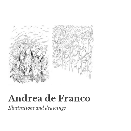
Vai
al
contenuto
Andrea de Franco
Illustrations and drawings