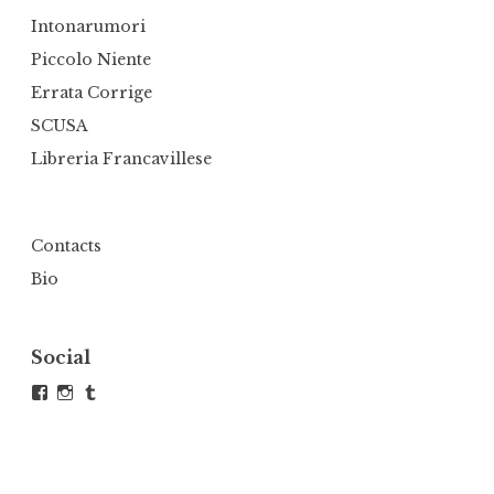
Intonarumori
Piccolo Niente
Errata Corrige
SCUSA
Libreria Francavillese
Contacts
Bio
Social
Visualizza
Visualizza
Tumblr
il
il
profilo
profilo
di
di
andrea.defranco.5
atelierdefra
su
su