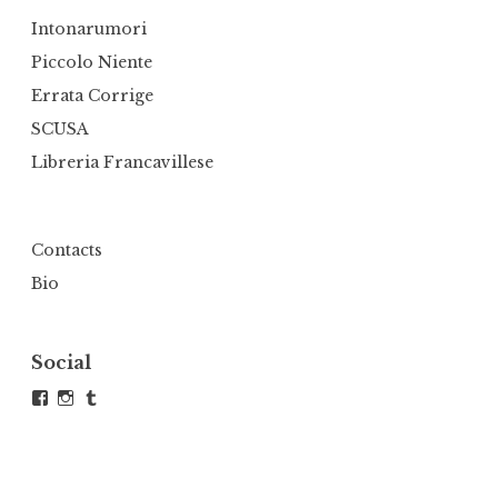
Intonarumori
Piccolo Niente
Errata Corrige
SCUSA
Libreria Francavillese
Contacts
Bio
Social
Visualizza
Visualizza
Tumblr
il
il
profilo
profilo
di
di
andrea.defranco.5
atelierdefra
su
su